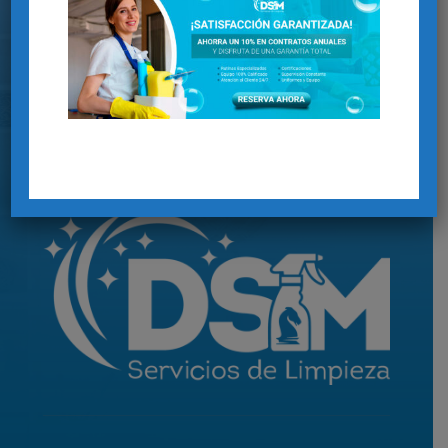
Correo: ventas@dsmlimpieza.com
Bolsa de Empleo